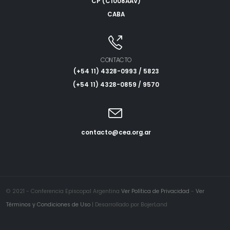
CP (C1008AAV)
CABA
CONTACTO
(+54 11) 4328-0993 / 5823
(+54 11) 4328-0859 / 9570
contacto@cea.org.ar
© 2021 - Conferencia Episcopal Argentina
Ver Política de Privacidad
-
Ver
Términos y Condiciones de Uso
| Desarrollado por BojerLand