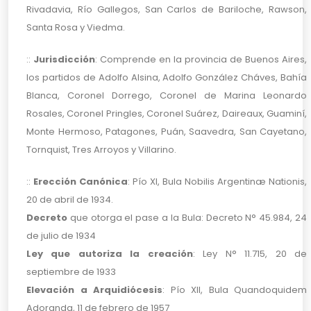
Rivadavia, Río Gallegos, San Carlos de Bariloche, Rawson,
Santa Rosa y Viedma.
::
Jurisdicción
:
Comprende en la provincia de Buenos Aires,
los partidos de Adolfo Alsina, Adolfo González Cháves, Bahía
Blanca, Coronel Dorrego, Coronel de Marina Leonardo
Rosales, Coronel Pringles, Coronel Suárez, Daireaux, Guaminí,
Monte Hermoso, Patagones, Puán, Saavedra, San Cayetano,
Tornquist, Tres Arroyos y Villarino.
::
Erección Canónica
: Pío XI, Bula Nobilis Argentinæ Nationis,
20 de abril de 1934.
Decreto
que otorga el pase a la Bula: Decreto N° 45.984, 24
de julio de 1934
Ley que autoriza la creación
: Ley N° 11.715, 20 de
septiembre de 1933
Elevación a Arquidiócesis
: Pío XII, Bula Quandoquidem
Adoranda, 11 de febrero de 1957