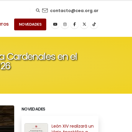
contacto@cea.org.ar
NTOS
NOVEDADES
 a Cardenales en el
026
NOVEDADES
León XIV realizará un
Viaje Apostólico a