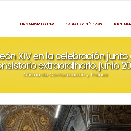
ORGANISMOS CEA
OBISPOS Y DIÓCESIS
DOCUME
eón XIV en la celebración junto
nsistorio extraordinario, junio 2
Oficina de Comunicación y Prensa