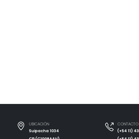
UBICACIÓN
CONTACTO
Suipacha 1034
(+54 11) 4
CP (C1008AAV)
(+54 11) 4