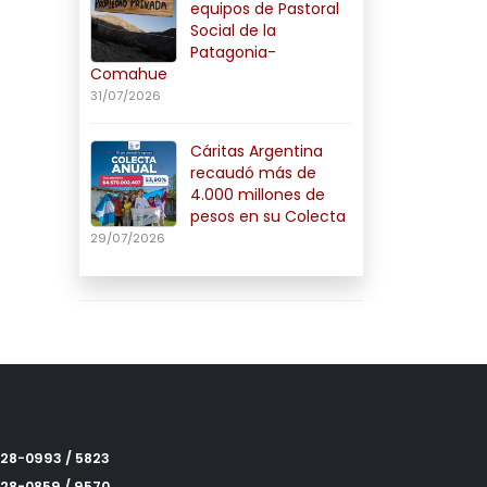
equipos de Pastoral
Social de la
Patagonia-
Comahue
31/07/2026
Cáritas Argentina
recaudó más de
4.000 millones de
pesos en su Colecta
29/07/2026
328-0993 / 5823
328-0859 / 9570