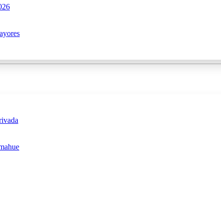
2026
ayores
rivada
omahue