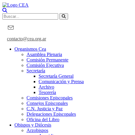
contacto@cea.org.ar
Organismos Cea
Asamblea Plenaria
Comisión Permanente
Comisión Ejecutiva
Secretaría
Secretaría General
Comunicación y Prensa
Archivo
Tesorería
Comisiones Episcopales
Consejos Episcopales
C.N. Justicia y Paz
Delegaciones Episcopales
Oficina del Libro
Obispos y Diócesis
Arzobispos