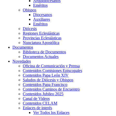
Arquidiocesanos
Eméritos
Obispos
Diocesanos
Auxiliares
Eméritos
Diócesis
Regiones Eclesiásticas
Provincias Eclesiásticas
Nunciatura Apostólica
Documentos
Biblioteca de Documentos
Documentos Actuales
Novedades
Oficina de Comunicación y Prensa
Contenidos Comisiones Episcopales
Contenidos Papa León XIV
Saludos de Diócesis y Obispos
Contenidos Papa Francisco
Contenidos Caminos de Encuentro
Contenidos Jubileo 2025
Canal de Videos
Contenidos CELAM
Enlaces de interés
Ver Todos los Enlaces