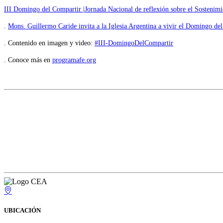
III Domingo del Compartir |Jornada Nacional de reflexión sobre el Sostenimie
.
Mons. Guillermo Caride invita a la Iglesia Argentina a vivir el Domingo de
. Contenido en imagen y video:
#III-DomingoDelCompartir
. Conoce más en
programafe.org
.
.
UBICACIÓN