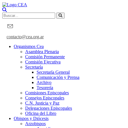
contacto@cea.org.ar
Organismos Cea
Asamblea Plenaria
Comisión Permanente
Comisión Ejecutiva
Secretaría
Secretaría General
Comunicación y Prensa
Archivo
Tesorería
Comisiones Episcopales
Consejos Episcopales
C.N. Justicia y Paz
Delegaciones Episcopales
Oficina del Libro
Obispos y Diócesis
Arzobispos