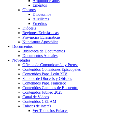
Arquidiocesanos
Eméritos
Obispos
Diocesanos
Auxiliares
Eméritos
Diócesis
Regiones Eclesiásticas
Provincias Eclesiásticas
Nunciatura Apostólica
Documentos
Biblioteca de Documentos
Documentos Actuales
Novedades
Oficina de Comunicación y Prensa
Contenidos Comisiones Episcopales
Contenidos Papa León XIV
Saludos de Diócesis y Obispos
Contenidos Papa Francisco
Contenidos Caminos de Encuentro
Contenidos Jubileo 2025
Canal de Videos
Contenidos CELAM
Enlaces de interés
Ver Todos los Enlaces