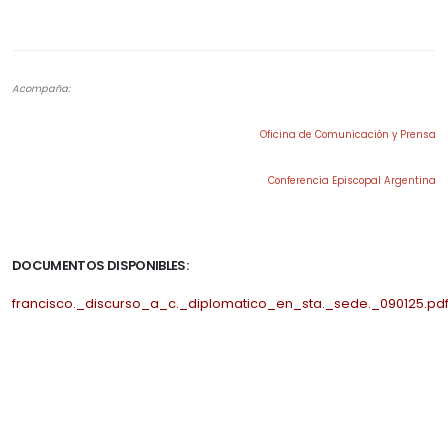
.
Acompaña:
Oficina de Comunicación y Prensa
Conferencia Episcopal Argentina
.
DOCUMENTOS DISPONIBLES:
francisco._discurso_a_c._diplomatico_en_sta._sede._090125.pd