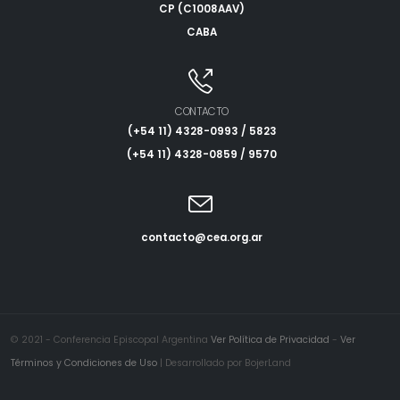
CP (C1008AAV)
CABA
CONTACTO
(+54 11) 4328-0993 / 5823
(+54 11) 4328-0859 / 9570
contacto@cea.org.ar
© 2021 - Conferencia Episcopal Argentina
Ver Política de Privacidad
-
Ver
Términos y Condiciones de Uso
| Desarrollado por BojerLand