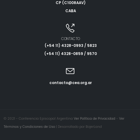
CP (C1008AAV)
CABA
CONTACTO
(+54 11) 4328-0993 / 5823
(+54 11) 4328-0859 / 9570
contacto@cea.org.ar
© 2021 - Conferencia Episcopal Argentina
Ver Política de Privacidad
-
Ver
Términos y Condiciones de Uso
| Desarrollado por BojerLand