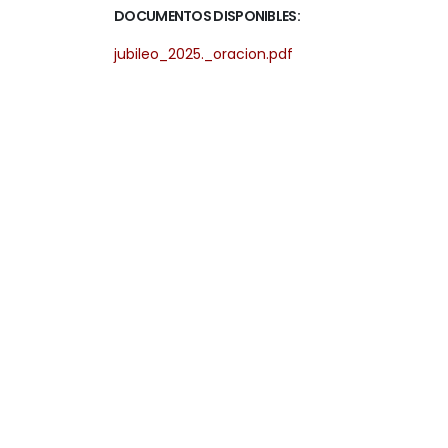
DOCUMENTOS DISPONIBLES:
jubileo_2025._oracion.pdf