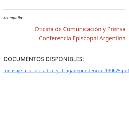
.
Acompaña:
Oficina de Comunicación y Prensa
Conferencia Episcopal Argentina
.
DOCUMENTOS DISPONIBLES:
mensaje._c.n._ps._adicc_y_drogadependencia._130625.pd