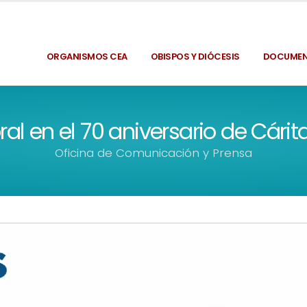
ORGANISMOS CEA
OBISPOS Y DIÓCESIS
DOCUME
ral en el 70 aniversario de Cárit
Oficina de Comunicación y Prensa