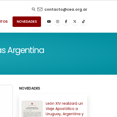
contacto@cea.org.ar
NTOS
NOVEDADES
as Argentina
NOVEDADES
León XIV realizará un
Viaje Apostólico a
Uruguay, Argentina y