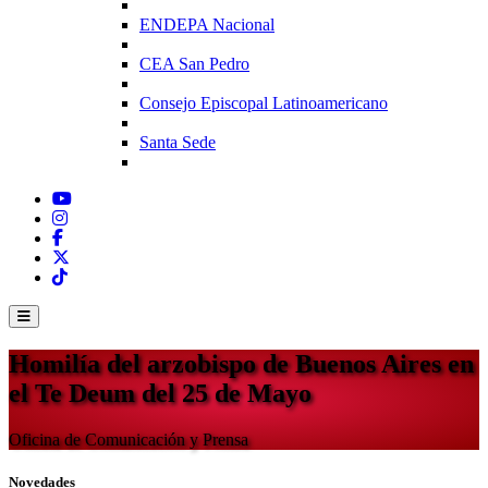
ENDEPA Nacional
CEA San Pedro
Consejo Episcopal Latinoamericano
Santa Sede
Homilía del arzobispo de Buenos Aires en
el Te Deum del 25 de Mayo
Oficina de Comunicación y Prensa
Novedades