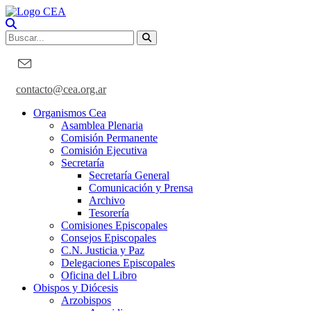
contacto@cea.org.ar
Organismos Cea
Asamblea Plenaria
Comisión Permanente
Comisión Ejecutiva
Secretaría
Secretaría General
Comunicación y Prensa
Archivo
Tesorería
Comisiones Episcopales
Consejos Episcopales
C.N. Justicia y Paz
Delegaciones Episcopales
Oficina del Libro
Obispos y Diócesis
Arzobispos