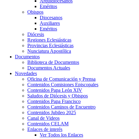
Arquidiocesanos
Eméritos
Obispos
Diocesanos
Auxiliares
Eméritos
Diócesis
Regiones Eclesiásticas
Provincias Eclesiásticas
Nunciatura Apostólica
Documentos
Biblioteca de Documentos
Documentos Actuales
Novedades
Oficina de Comunicación y Prensa
Contenidos Comisiones Episcopales
Contenidos Papa León XIV
Saludos de Diócesis y Obispos
Contenidos Papa Francisco
Contenidos Caminos de Encuentro
Contenidos Jubileo 2025
Canal de Videos
Contenidos CELAM
Enlaces de interés
Ver Todos los Enlaces