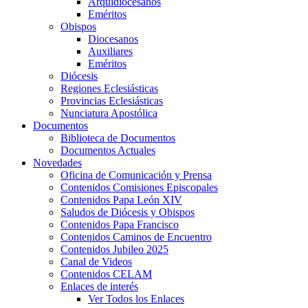
Arquidiocesanos
Eméritos
Obispos
Diocesanos
Auxiliares
Eméritos
Diócesis
Regiones Eclesiásticas
Provincias Eclesiásticas
Nunciatura Apostólica
Documentos
Biblioteca de Documentos
Documentos Actuales
Novedades
Oficina de Comunicación y Prensa
Contenidos Comisiones Episcopales
Contenidos Papa León XIV
Saludos de Diócesis y Obispos
Contenidos Papa Francisco
Contenidos Caminos de Encuentro
Contenidos Jubileo 2025
Canal de Videos
Contenidos CELAM
Enlaces de interés
Ver Todos los Enlaces