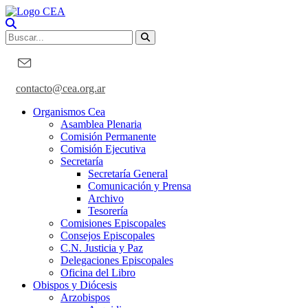
contacto@cea.org.ar
Organismos Cea
Asamblea Plenaria
Comisión Permanente
Comisión Ejecutiva
Secretaría
Secretaría General
Comunicación y Prensa
Archivo
Tesorería
Comisiones Episcopales
Consejos Episcopales
C.N. Justicia y Paz
Delegaciones Episcopales
Oficina del Libro
Obispos y Diócesis
Arzobispos