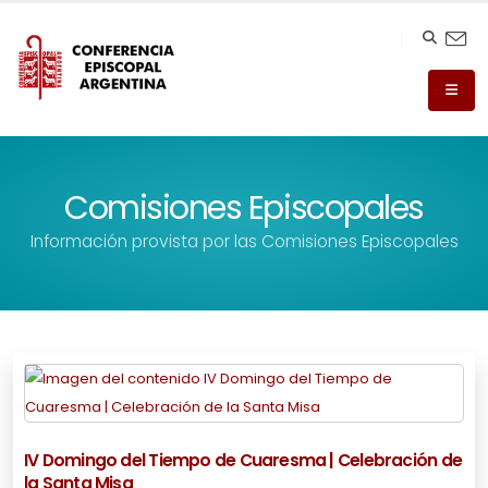
Comisiones Episcopales
Información provista por las Comisiones Episcopales
IV Domingo del Tiempo de Cuaresma | Celebración de
la Santa Misa