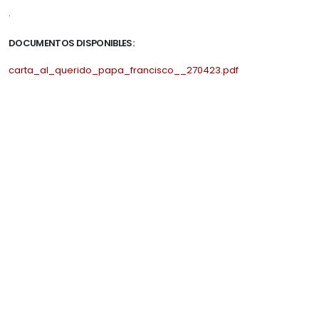
.
DOCUMENTOS DISPONIBLES:
carta_al_querido_papa_francisco__270423.pdf